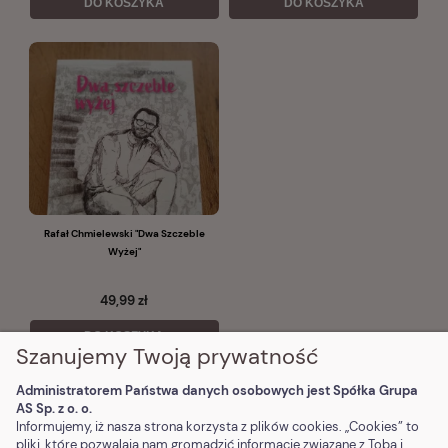
DO KOSZYKA
DO KOSZYKA
Rafał Chmielewski "Dwa Szczeble
Wyżej"
49,99 zł
DO KOSZYKA
Szanujemy Twoją prywatność
Administratorem Państwa danych osobowych jest Spółka Grupa
AS Sp. z o. o.
POMOC
Informujemy, iż nasza strona korzysta z plików cookies. „Cookies” to
pliki, które pozwalają nam gromadzić informacje związane z Tobą i