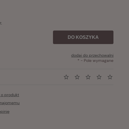
t.
DO KOSZYKA
dodaj do przechowalni
*
- Pole wymagane
 o produkt
znajomemu
pinię