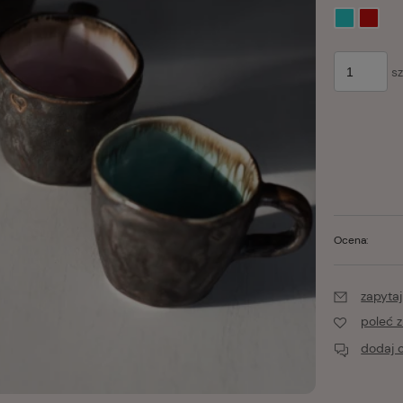
sz
Ocena:
zapytaj
poleć 
dodaj o