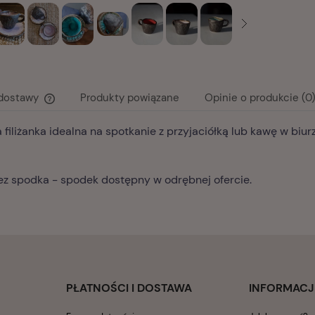
 dostawy
Produkty powiązane
Opinie o produkcie (0
a filiżanka idealna na spotkanie z przyjaciółką lub kawę w biu
Cena nie zawiera ewentualnych kosztów
płatności
bez spodka - spodek dostępny w odrębnej ofercie.
PŁATNOŚCI I DOSTAWA
INFORMACJ