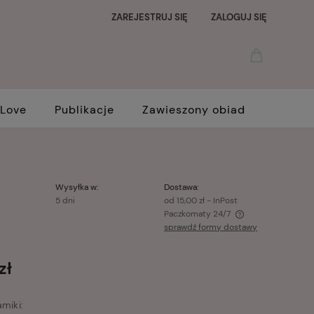
ZAREJESTRUJ SIĘ
ZALOGUJ SIĘ
 Love
Publikacje
Zawieszony obiad
Wysyłka w:
Dostawa:
5 dni
od 15,00 zł
- InPost
Paczkomaty 24/7
sprawdź formy dostawy
Cena nie zawiera ewentualnych kosztów
płatności
zł
miki: