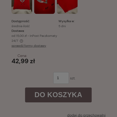
Dostępność:
Wysyłka w:
średnia ilość
5 dni
Dostawa:
od 15,00 zł
- InPost Paczkomaty
24/7
sprawdź formy dostawy
Cena nie zawiera ewentualnych kosztów płatności
Cena:
42,99 zł
szt.
DO KOSZYKA
dodaj do przechowalni