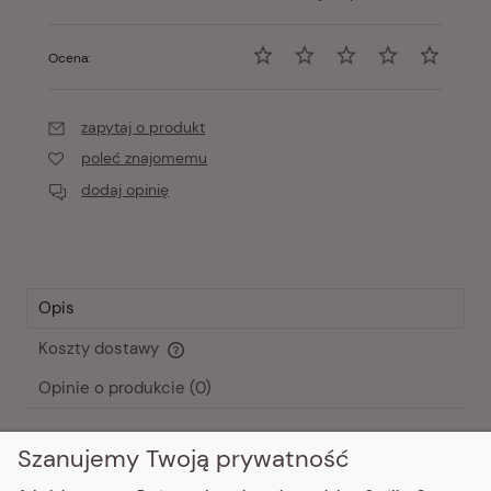
Ocena:
zapytaj o produkt
poleć znajomemu
dodaj opinię
Opis
Koszty dostawy
Cena nie zawiera ewentualnych kosztów płatności
Opinie o produkcie (0)
opis długi
Szanujemy Twoją prywatność